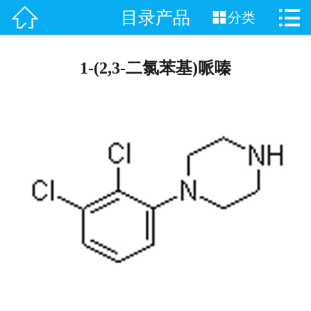


目录产品

分类
网站首页

关于我们
1-(2,3-二氯苯基)哌嗪
产品中心
新闻中心
联系我们